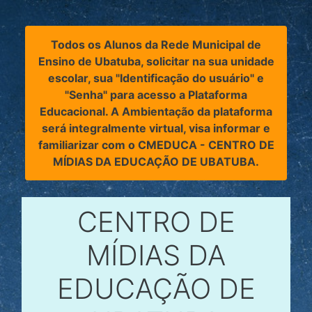
Ir para o conteúdo principal
Todos os Alunos da Rede Municipal de
Ensino de Ubatuba, solicitar na sua unidade
escolar, sua "Identificação do usuário" e
"Senha" para acesso a Plataforma
Educacional. A Ambientação da plataforma
será integralmente virtual, visa informar e
familiarizar com o CMEDUCA - CENTRO DE
MÍDIAS DA EDUCAÇÃO DE UBATUBA.
CENTRO DE
MÍDIAS DA
EDUCAÇÃO DE